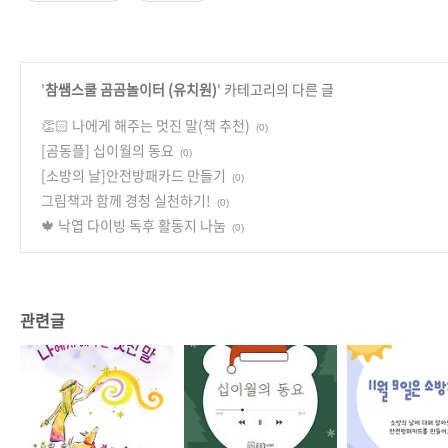
'
참쌤스쿨 곰곰놀이터 (유치원)
' 카테고리의 다른 글
👏🏻 나에게 해주는 멋진 말(책 추천)
(0)
[곰동플] 십이월의 동요
(0)
[소방의 날]안전방패카드 만들기
(0)
그림책과 함께 경청 실천하기!
(0)
🍁 낙엽 다이빙 독후 활동지 나눔
(0)
관련글