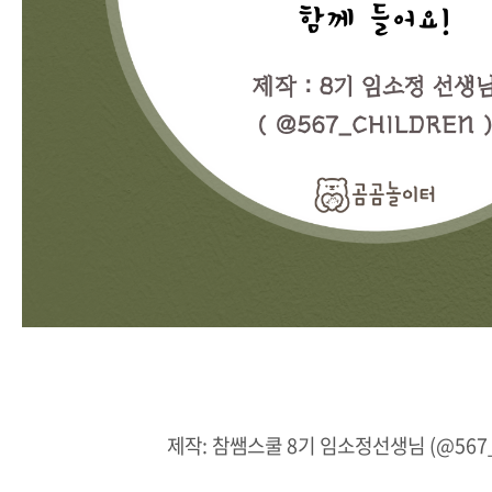
제작: 참쌤스쿨 8기 임소정선생님 (@567_c