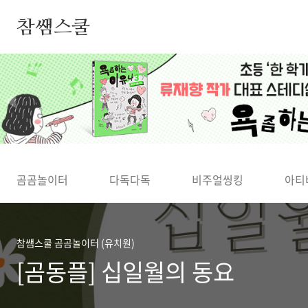
본문 바로가기
참쌤스쿨
◀
곰곰놀이터
다독다독
비주얼씽킹
아티
참쌤스쿨 곰곰놀이터 (유치원)
[곰동플] 십일월의 동요