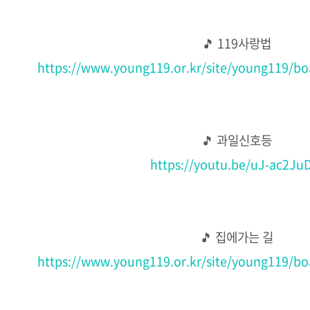
🎵 119사랑법
https://www.young119.or.kr/site/young119/b
🎵 과일신호등
https://youtu.be/uJ-ac2Ju
🎵 집에가는 길
https://www.young119.or.kr/site/young119/b