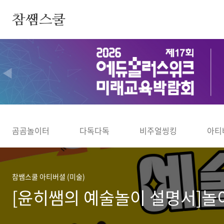
본문 바로가기
참쌤스쿨
◀
곰곰놀이터
다독다독
비주얼씽킹
아티
참쌤스쿨 아티버셜 (미술)
[윤히쌤의 예술놀이 설명서]놀