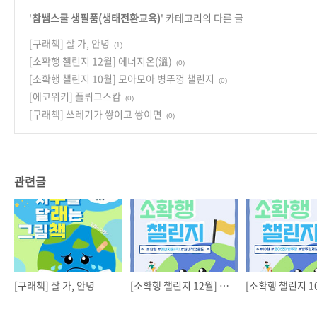
'
참쌤스쿨 생필품(생태전환교육)
' 카테고리의 다른 글
[구래책] 잘 가, 안녕
(1)
[소확행 챌린지 12월] 에너지온(溫)
(0)
[소확행 챌린지 10월] 모아모아 병뚜껑 챌린지
(0)
[에코위키] 플뤼그스캄
(0)
[구래책] 쓰레기가 쌓이고 쌓이면
(0)
관련글
[구래책] 잘 가, 안녕
[소확행 챌린지 12월] 에너지온(溫)