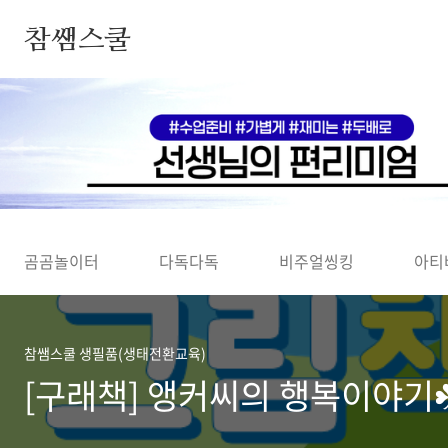
본문 바로가기
참쌤스쿨
◀
곰곰놀이터
다독다독
비주얼씽킹
아티
참쌤스쿨 생필품(생태전환교육)
[구래책] 앵커씨의 행복이야기☘