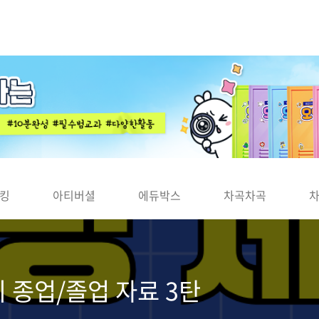
킹
아티버셜
에듀박스
차곡차곡
리 종업/졸업 자료 3탄