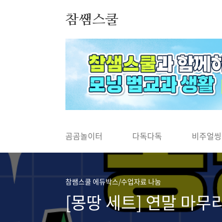
본문 바로가기
참쌤스쿨
◀
곰곰놀이터
다독다독
비주얼씽
참쌤스쿨 에듀박스/수업자료 나눔
[몽땅 세트] 연말 마무