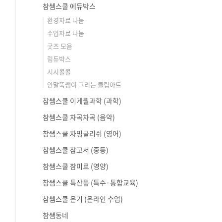
참쌤스쿨 에듀박스
환경자료 나눔
수업자료 나눔
굿즈 모음
림듀박스
시시콜콜
안말뚝쌤이 그리는 클립아트
참쌤스쿨 이게뭘과학 (과학)
참쌤스쿨 차곡차곡 (음악)
참쌤스쿨 차밍글리쉬 (영어)
참쌤스쿨 참고서 (중등)
참쌤스쿨 참미료 (영양)
참쌤스쿨 특산품 (특수·통합교육)
참쌤스쿨 온기 (온라인 수업)
참쌤동네