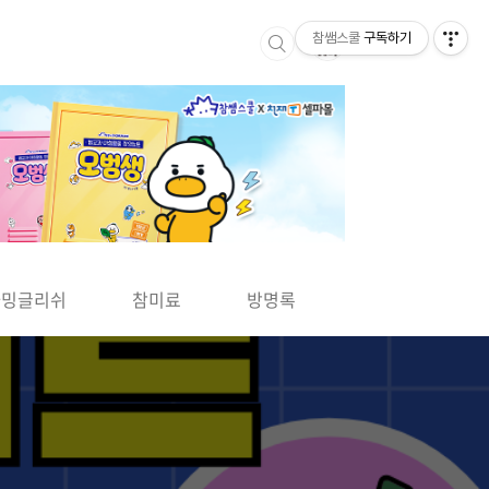
참쌤스쿨
구독하기
▶
차밍글리쉬
참미료
방명록
사바사바