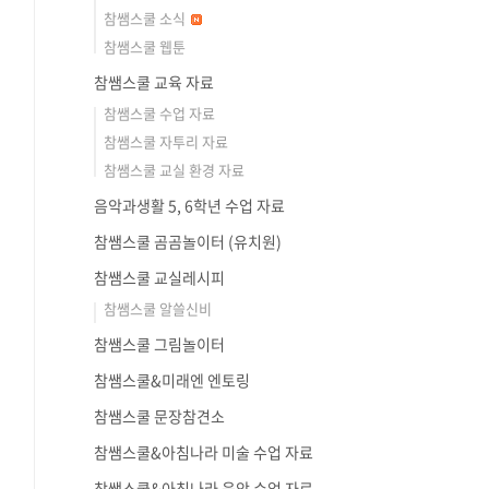
참쌤스쿨 소식
참쌤스쿨 웹툰
참쌤스쿨 교육 자료
참쌤스쿨 수업 자료
참쌤스쿨 자투리 자료
참쌤스쿨 교실 환경 자료
음악과생활 5, 6학년 수업 자료
참쌤스쿨 곰곰놀이터 (유치원)
참쌤스쿨 교실레시피
참쌤스쿨 알쓸신비
참쌤스쿨 그림놀이터
참쌤스쿨&미래엔 엔토링
참쌤스쿨 문장참견소
참쌤스쿨&아침나라 미술 수업 자료
참쌤스쿨&아침나라 음악 수업 자료