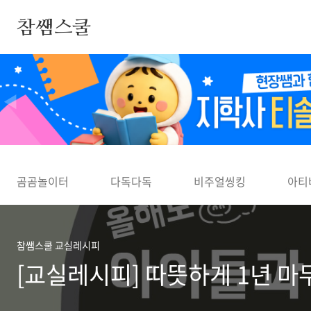
본문 바로가기
참쌤스쿨
◀
곰곰놀이터
다독다독
비주얼씽킹
아티
참쌤스쿨 교실레시피
[교실레시피] 따뜻하게 1년 마