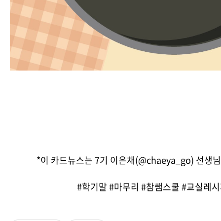
*이 카드뉴스는 7기 이은채(@chaeya_go) 선
#학기말 #마무리 #참쌤스쿨 #교실레시