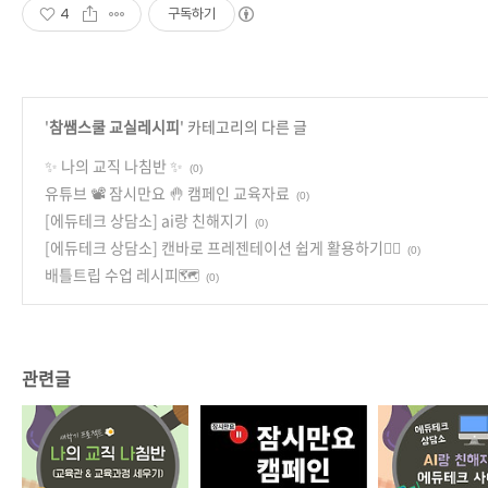
4
구독하기
'
참쌤스쿨 교실레시피
' 카테고리의 다른 글
✨ 나의 교직 나침반 ✨
(0)
유튜브 📽️ 잠시만요 🤚 캠페인 교육자료
(0)
[에듀테크 상담소] ai랑 친해지기
(0)
[에듀테크 상담소] 캔바로 프레젠테이션 쉽게 활용하기✌🏻
(0)
배틀트립 수업 레시피🗺️
(0)
관련글