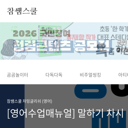
본문 바로가기
참쌤스쿨
◀
곰곰놀이터
다독다독
비주얼씽킹
아티
참쌤스쿨 차밍글리쉬 (영어)
[영어수업매뉴얼] 말하기 차시