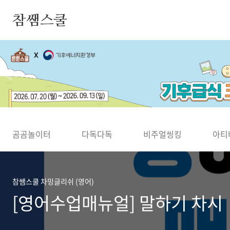
본문 바로가기
참쌤스쿨
◀
곰곰놀이터
다독다독
비주얼씽킹
아티
참쌤스쿨 차밍글리쉬 (영어)
[영어수업매뉴얼] 말하기 차시