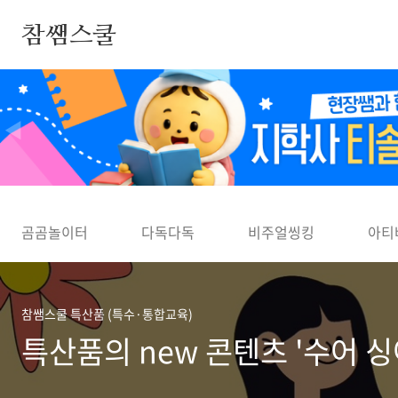
본문 바로가기
참쌤스쿨
◀
곰곰놀이터
다독다독
비주얼씽킹
아티
참쌤스쿨 특산품 (특수·통합교육)
특산품의 new 콘텐츠 '수어 싱