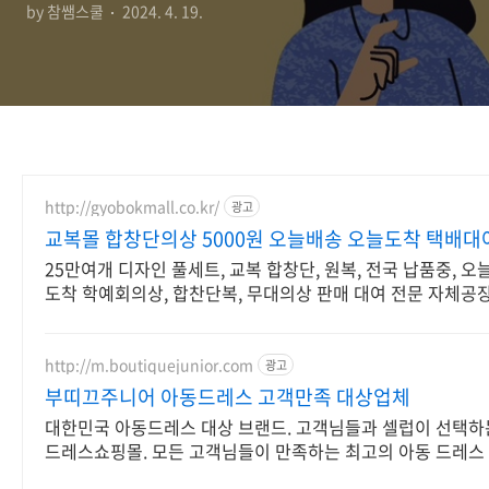
by 참쌤스쿨
2024. 4. 19.
http://gyobokmall.co.kr/
광고
교복몰 합창단의상 5000원 오늘배송 오늘도착 택배대
25만여개 디자인 풀세트, 교복 합창단, 원복, 전국 납품중, 
도착 학예회의상, 합찬단복, 무대의상 판매 대여 전문 자체공
몰
http://m.boutiquejunior.com
광고
부띠끄주니어 아동드레스 고객만족 대상업체
대한민국 아동드레스 대상 브랜드. 고객님들과 셀럽이 선택하
드레스쇼핑몰. 모든 고객님들이 만족하는 최고의 아동 드레스 