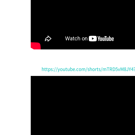
https://youtube.com/shorts/mTRD5vM8JY4?