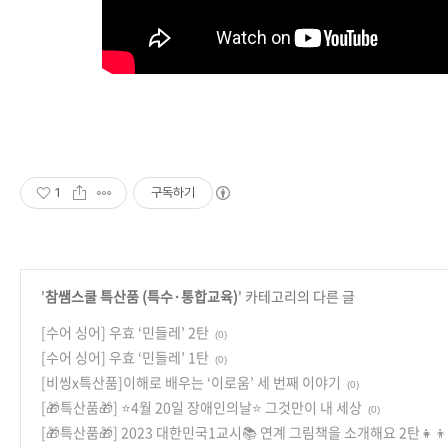
1
구독하기
'
참쌤스쿨 특산품 (특수·통합교육)
' 카테고리의 다른 글
[수어 싱어] 우효 ‘민들레’ 2탄
(0)
[수어 싱어] 우효 ‘민들레’ 1탄
(0)
[비씽x특산품]이해로 배우는 ‘이로움’ 세 번째 이야기
(0)
[🎁특산품🎁] ⭐️4월 20일 장애인의날⭐️ 그것만이 내 세상
(0)
[🎁특산품🎁] 2023 대한민국1교시📚 연계 그림책을 소개해요 2탄👧👦