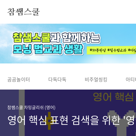
본문 바로가기
참쌤스쿨
◀
곰곰놀이터
다독다독
비주얼씽킹
아티
참쌤스쿨 차밍글리쉬 (영어)
영어 핵심 표현 검색을 위한 '영