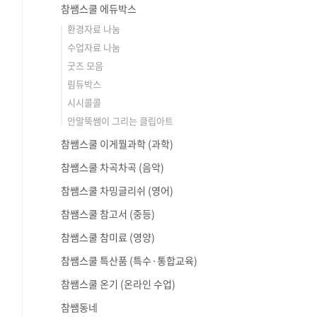
참쌤스쿨 에듀박스
환경자료 나눔
수업자료 나눔
굿즈 모음
림듀박스
시시콜콜
안말뚝쌤이 그리는 클립아트
참쌤스쿨 이게뭘과학 (과학)
참쌤스쿨 차곡차곡 (음악)
참쌤스쿨 차밍글리쉬 (영어)
참쌤스쿨 참고서 (중등)
참쌤스쿨 참미료 (영양)
참쌤스쿨 특산품 (특수·통합교육)
참쌤스쿨 온기 (온라인 수업)
참쌤동네