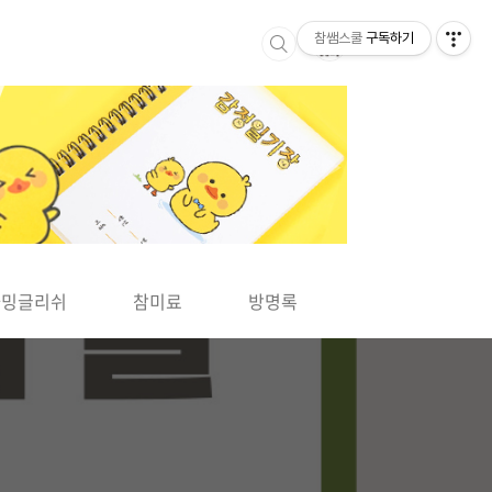
참쌤스쿨
구독하기
▶
차밍글리쉬
참미료
방명록
사바사바