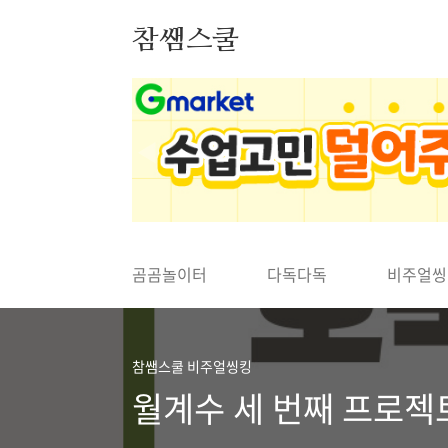
본문 바로가기
참쌤스쿨
◀
곰곰놀이터
다독다독
비주얼씽
참쌤스쿨 비주얼씽킹
월계수 세 번째 프로젝