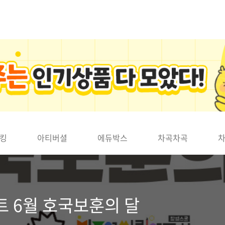
킹
아티버셜
에듀박스
차곡차곡
트 6월 호국보훈의 달