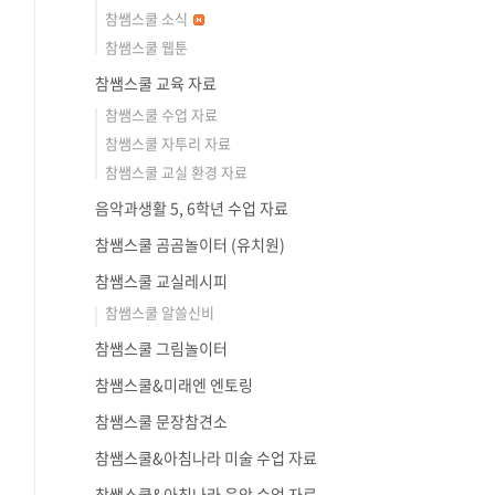
참쌤스쿨 소식
참쌤스쿨 웹툰
참쌤스쿨 교육 자료
참쌤스쿨 수업 자료
참쌤스쿨 자투리 자료
참쌤스쿨 교실 환경 자료
음악과생활 5, 6학년 수업 자료
참쌤스쿨 곰곰놀이터 (유치원)
참쌤스쿨 교실레시피
참쌤스쿨 알쓸신비
참쌤스쿨 그림놀이터
참쌤스쿨&미래엔 엔토링
참쌤스쿨 문장참견소
참쌤스쿨&아침나라 미술 수업 자료
참쌤스쿨&아침나라 음악 수업 자료