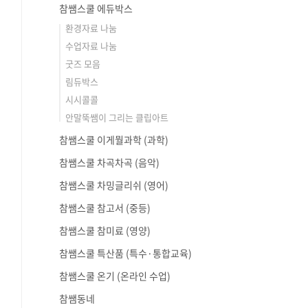
참쌤스쿨 에듀박스
환경자료 나눔
수업자료 나눔
굿즈 모음
림듀박스
시시콜콜
안말뚝쌤이 그리는 클립아트
참쌤스쿨 이게뭘과학 (과학)
참쌤스쿨 차곡차곡 (음악)
참쌤스쿨 차밍글리쉬 (영어)
참쌤스쿨 참고서 (중등)
참쌤스쿨 참미료 (영양)
참쌤스쿨 특산품 (특수·통합교육)
참쌤스쿨 온기 (온라인 수업)
참쌤동네