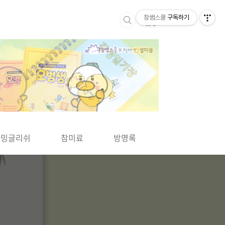
참쌤스쿨
구독하기
▶
차밍글리쉬
참미료
방명록
사바사바