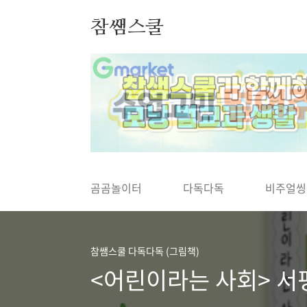
본문 바로가기
참쌤스쿨
◀
곰곰놀이터
다독다독
비주얼씽
참쌤스쿨 다독다독 (그림책)
<어린이라는 사회> 서평