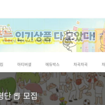
킹
아티버셜
에듀박스
차곡차곡
단 📕 모집