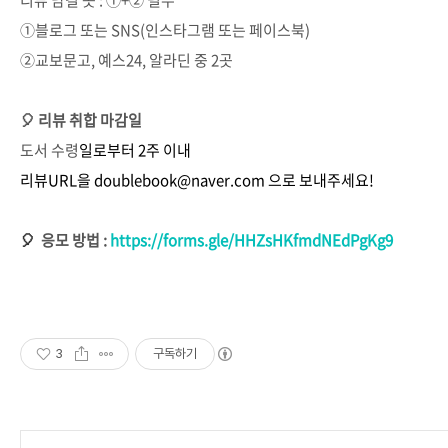
리뷰 남길 곳 : ①+② 필수
①블로그 또는 SNS(인스타그램 또는 페이스북)
②교보문고, 예스24, 알라딘 중 2곳
🎈 리뷰 취합 마감일
도서 수령
일로부터 2주 이내
리뷰URL을
doublebook@naver.com 으로 보내주세요!
🎈
응모 방법 :
https://forms.gle/HHZsHKfmdNEdPgKg9
3
구독하기