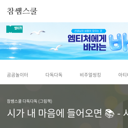
본문 바로가기
참쌤스쿨
◀
곰곰놀이터
다독다독
비주얼씽킹
아티
참쌤스쿨 다독다독 (그림책)
시가 내 마음에 들어오면 📚 -