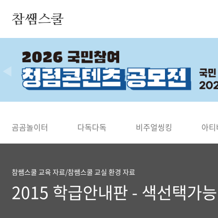
본문 바로가기
참쌤스쿨
◀
곰곰놀이터
다독다독
비주얼씽킹
아티
참쌤스쿨 교육 자료/참쌤스쿨 교실 환경 자료
2015 학급안내판 - 색선택가능,