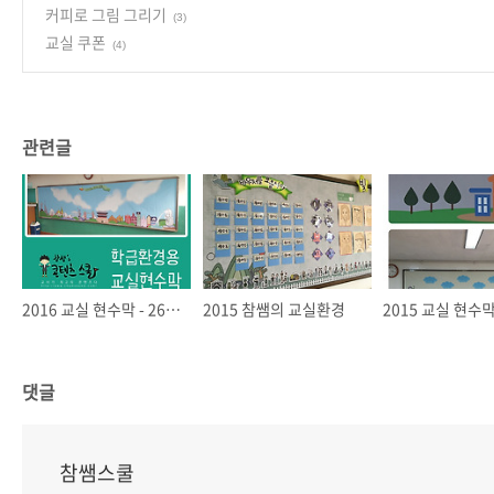
커피로 그림 그리기
(3)
교실 쿠폰
(4)
관련글
2016 교실 현수막 - 26종 업데이트
2015 참쌤의 교실환경
2015 교실 현수
댓글
참쌤스쿨