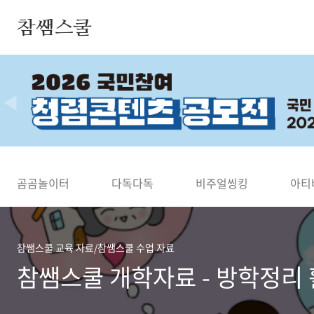
본문 바로가기
참쌤스쿨
◀
곰곰놀이터
다독다독
비주얼씽킹
아티
참쌤스쿨 교육 자료/참쌤스쿨 수업 자료
참쌤스쿨 개학자료 - 방학정리