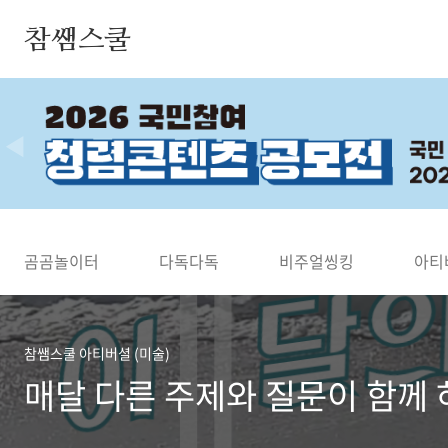
본문 바로가기
참쌤스쿨
◀
곰곰놀이터
다독다독
비주얼씽킹
아티
참쌤스쿨 아티버셜 (미술)
매달 다른 주제와 질문이 함께 하