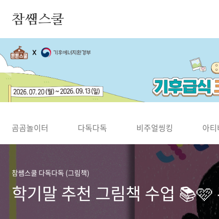
본문 바로가기
참쌤스쿨
◀
곰곰놀이터
다독다독
비주얼씽킹
아티
참쌤스쿨 다독다독 (그림책)
학기말 추천 그림책 수업 📚🩷