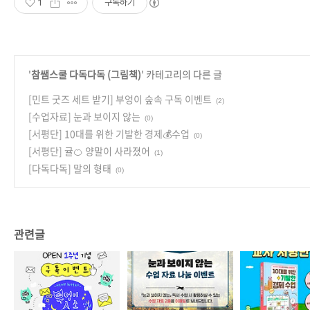
1
구독하기
'
참쌤스쿨 다독다독 (그림책)
' 카테고리의 다른 글
[민트 굿즈 세트 받기] 부엉이 숲속 구독 이벤트
(2)
[수업자료] 눈과 보이지 않는
(0)
[서평단] 10대를 위한 기발한 경제💰수업
(0)
[서평단] 귤🍊 양말이 사라졌어
(1)
[다독다독] 말의 형태
(0)
관련글