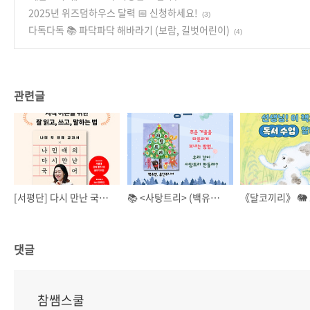
2025년 위즈덤하우스 달력 📅 신청하세요!
(3)
다독다독 📚 파닥파닥 해바라기 (보람, 길벗어린이)
(4)
관련글
[서평단] 다시 만난 국어 📕
📚 <사탕트리> (백유연, 웅진주니어)
댓글
참쌤스쿨