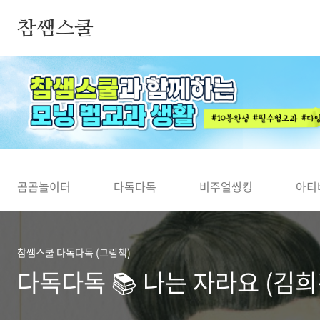
본문 바로가기
참쌤스쿨
◀
곰곰놀이터
다독다독
비주얼씽킹
아티
참쌤스쿨 다독다독 (그림책)
다독다독 📚 나는 자라요 (김희경