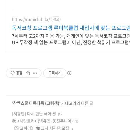
https://rumiclub.kr/
광고
독서코칭 프로그램 루미북클럽 새입시에 맞는 프로그
7세부터 고2까지 이용 가능, 개개인에 맞는 독서코칭 프로그램
UP 무작정 책 읽는 프로그램이 아닌, 진정한 책읽기 프로그
럽!
공감
구독하기
'
참쌤스쿨 다독다독 (그림책)
' 카테고리의 다른 글
[서평단] 다시 만난 국어 📕
(1)
📚 <사탕트리> (백유연, 웅진주니어)
(1)
《달코끼리》 🐘 교사 서평단 모집
(3)