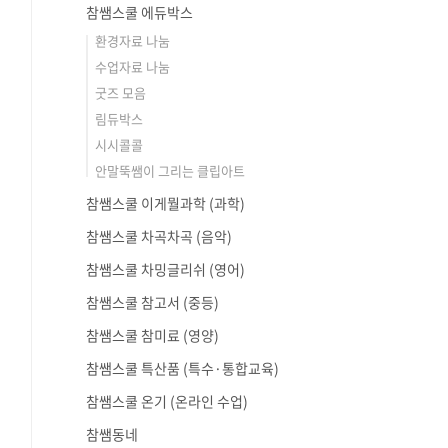
참쌤스쿨 에듀박스
환경자료 나눔
수업자료 나눔
굿즈 모음
림듀박스
시시콜콜
안말뚝쌤이 그리는 클립아트
참쌤스쿨 이게뭘과학 (과학)
참쌤스쿨 차곡차곡 (음악)
참쌤스쿨 차밍글리쉬 (영어)
참쌤스쿨 참고서 (중등)
참쌤스쿨 참미료 (영양)
참쌤스쿨 특산품 (특수·통합교육)
참쌤스쿨 온기 (온라인 수업)
참쌤동네