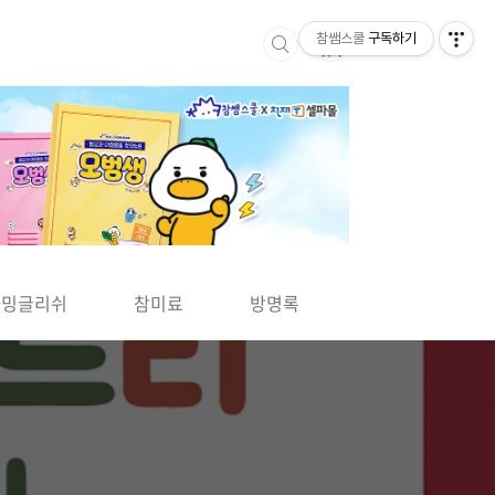
참쌤스쿨
구독하기
▶
차밍글리쉬
참미료
방명록
사바사바