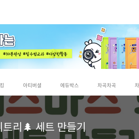
킹
아티버셜
에듀박스
차곡차곡
트리🌲 세트 만들기