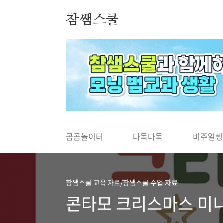
본문 바로가기
참쌤스쿨
◀
곰곰놀이터
다독다독
비주얼씽
참쌤스쿨 교육 자료/참쌤스쿨 수업 자료
콘타모 크리스마스 미니