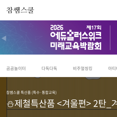
본문 바로가기
참쌤스쿨
◀
곰곰놀이터
다독다독
비주얼씽킹
아티
참쌤스쿨 특산품 (특수·통합교육)
⛄제철특산품 <겨울편> 2탄_