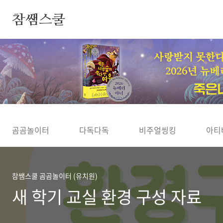
본문 바로가기
참쌤스쿨
◀
곰곰놀이터
다독다독
비주얼씽킹
아티
참쌤스쿨 곰곰놀이터 (유치원)
새 학기 교실 환경 구성 자료