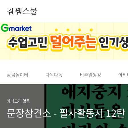
본문 바로가기
참쌤스쿨
◀
곰곰놀이터
다독다독
비주얼씽킹
아티
카테고리 없음
문장참견소 - 필사활동지 12탄