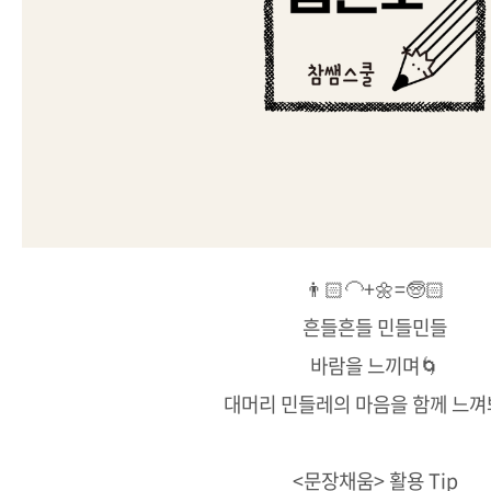
👨🏻‍🦲+🌼=🧓🏻
흔들흔들 민들민들
바람을 느끼며🌀
대머리 민들레의 마음을 함께 느껴
<문장채움> 활용 Tip