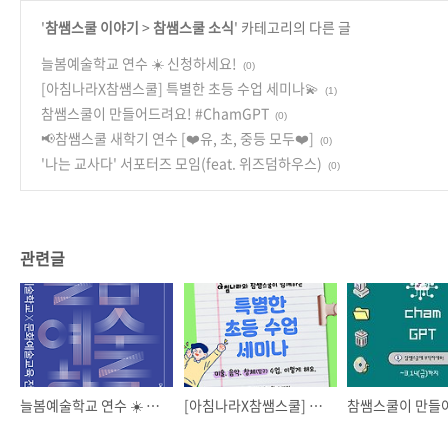
'
참쌤스쿨 이야기
>
참쌤스쿨 소식
' 카테고리의 다른 글
늘봄예술학교 연수 ☀️ 신청하세요!
(0)
[아침나라X참쌤스쿨] 특별한 초등 수업 세미나💫
(1)
참쌤스쿨이 만들어드려요! #ChamGPT
(0)
📢참쌤스쿨 새학기 연수 [❤️유, 초, 중등 모두❤️]
(0)
'나는 교사다' 서포터즈 모임(feat. 위즈덤하우스)
(0)
관련글
늘봄예술학교 연수 ☀️ 신청하세요!
[아침나라X참쌤스쿨] 특별한 초등 수업 세미나💫