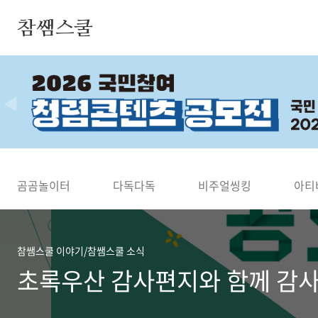
본문 바로가기
참쌤스쿨
◀
곰곰놀이터
다독다독
비주얼씽킹
아티
참쌤스쿨 이야기/참쌤스쿨 소식
초록우산 감사편지와 함께 감사