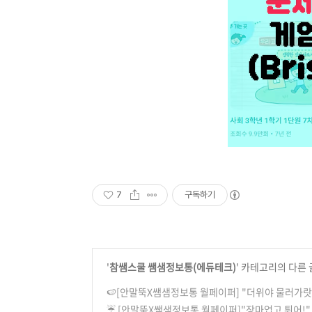
7
구독하기
'
참쌤스쿨 쌤샘정보통(에듀테크)
' 카테고리의 다른 
🍉[안말뚝X쌤샘정보통 월페이퍼] "더위야 물러가랏!"
☔ [안말뚝X쌤샘정보통 월페이퍼]"장마업고 튀어!" 참