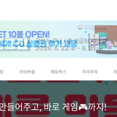
킹
아티버셜
에듀박스
차곡차곡
 만들어주고, 바로 게임🎮까지!