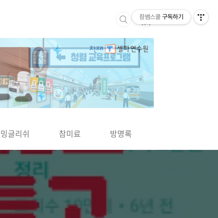
참쌤스쿨
구독하기
▶
차밍글리쉬
참미료
방명록
사바사바