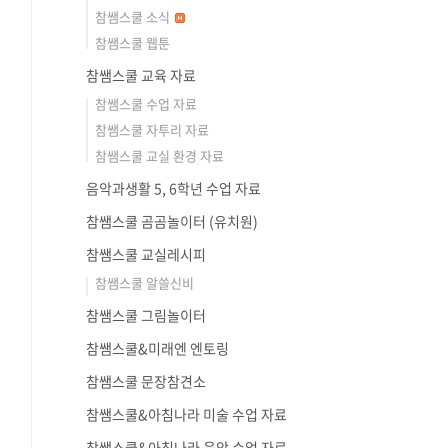
참쌤스쿨 소식
참쌤스쿨 웹툰
참쌤스쿨 교육 자료
참쌤스쿨 수업 자료
참쌤스쿨 자투리 자료
참쌤스쿨 교실 환경 자료
음악과생활 5, 6학년 수업 자료
참쌤스쿨 곰곰놀이터 (유치원)
참쌤스쿨 교실레시피
참쌤스쿨 알쓸신비
참쌤스쿨 그림놀이터
참쌤스쿨&미래엔 엔토링
참쌤스쿨 문장참견소
참쌤스쿨&아침나라 미술 수업 자료
참쌤스쿨&아침나라 음악 수업 자료