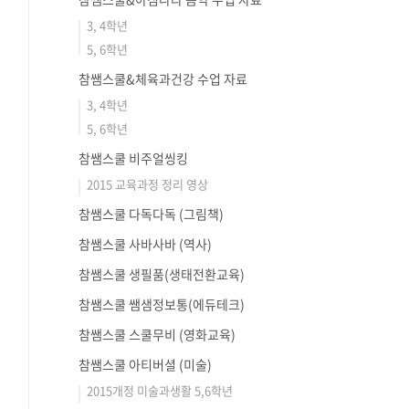
3, 4학년
5, 6학년
참쌤스쿨&체육과건강 수업 자료
3, 4학년
5, 6학년
참쌤스쿨 비주얼씽킹
2015 교육과정 정리 영상
참쌤스쿨 다독다독 (그림책)
참쌤스쿨 사바사바 (역사)
참쌤스쿨 생필품(생태전환교육)
참쌤스쿨 쌤샘정보통(에듀테크)
참쌤스쿨 스쿨무비 (영화교육)
참쌤스쿨 아티버셜 (미술)
2015개정 미술과생활 5,6학년