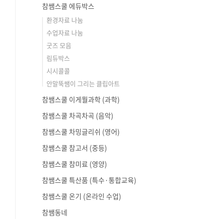
참쌤스쿨 에듀박스
환경자료 나눔
수업자료 나눔
굿즈 모음
림듀박스
시시콜콜
안말뚝쌤이 그리는 클립아트
참쌤스쿨 이게뭘과학 (과학)
참쌤스쿨 차곡차곡 (음악)
참쌤스쿨 차밍글리쉬 (영어)
참쌤스쿨 참고서 (중등)
참쌤스쿨 참미료 (영양)
참쌤스쿨 특산품 (특수·통합교육)
참쌤스쿨 온기 (온라인 수업)
참쌤동네