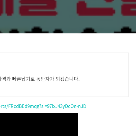
가격과 빠른납기로 동반자가 되겠습니다.
orts/FRcdBEd9mqg?si=97ixJ43yDcOn-nJD