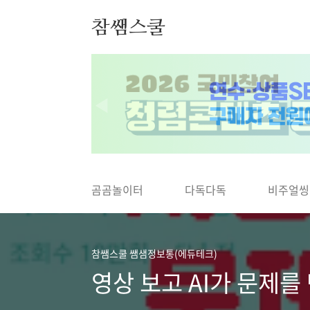
본문 바로가기
참쌤스쿨
◀
곰곰놀이터
다독다독
비주얼씽
참쌤스쿨 쌤샘정보통(에듀테크)
영상 보고 AI가 문제를