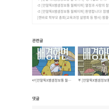
🎨 [안말뚝X쌤샘정보통 월페이퍼] 열정과 사랑의 참
🎨 [안말뚝X쌤샘정보통 월페이퍼] 환영합니다! 참쌤스
[캔바로 학부모 총회(교육과정 설명회 등 행사) 팜플
관련글
🍉[안말뚝X쌤샘정보통 월페이퍼] "더위야 물러가랏!" 참쌤스쿨 7월 배경화면 (📱스마트폰 · 💻컴퓨터)
댓글