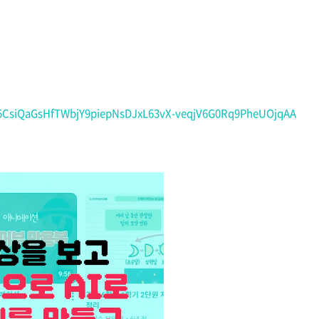
bz5CsiQaGsHfTWbjY9piepNsDJxL63vX-veqjV6G0Rq9PheUOjqAA