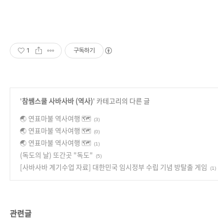
1
구독하기
'
참쌤스쿨 사바사바 (역사)
' 카테고리의 다른 글
🌏 연표마불 역사여행 🗺
(3)
🌏 연표마불 역사여행 🗺
(0)
🌏 연표마불 역사여행 🗺
(1)
(독도의 날) 또간곳 "독도"
(5)
[사바사바 계기수업 자료] 대한민국 임시정부 수립 기념 방탈출 게임
(1)
관련글