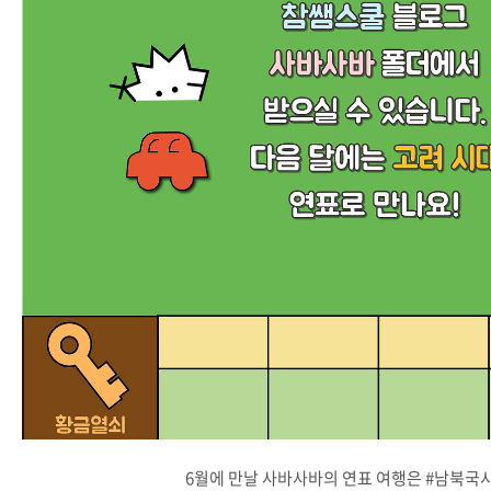
6월에 만날 사바사바의 연표 여행은 #남북국