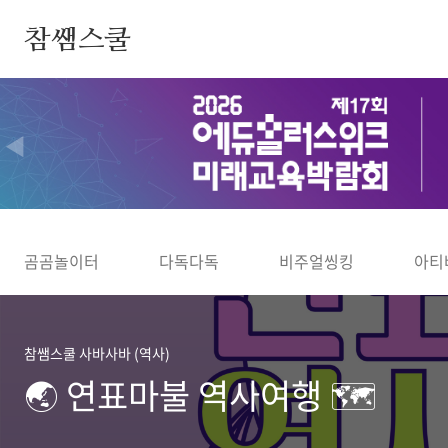
본문 바로가기
참쌤스쿨
◀
곰곰놀이터
다독다독
비주얼씽킹
아티
참쌤스쿨 사바사바 (역사)
🌏 연표마불 역사여행 🗺