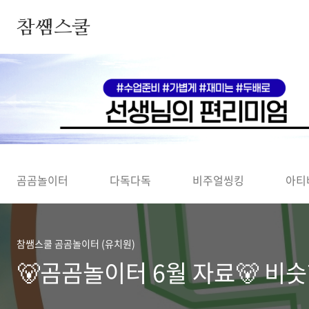
본문 바로가기
참쌤스쿨
◀
곰곰놀이터
다독다독
비주얼씽킹
아티
참쌤스쿨 곰곰놀이터 (유치원)
🐻곰곰놀이터 6월 자료🐻 비슷