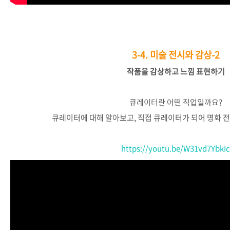
3-4.
미술 전시와 감상-2
작품을
감상하고
느낌
표현하기
큐레이터란
어떤
직업일까요
?
큐레이터에
대해
알아보고
,
직접
큐레이터가
되어
명화
전
https://youtu.be/W31vd7YbkI