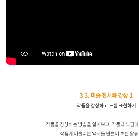
3-3.
미술 전시와 감상-1
작품을
감상하고
느낌
표현하기
작품을
감상하는
방법을
알아보고
,
작품의
느낌이
작품에
어울리는
액자를
만들어
보는
활동