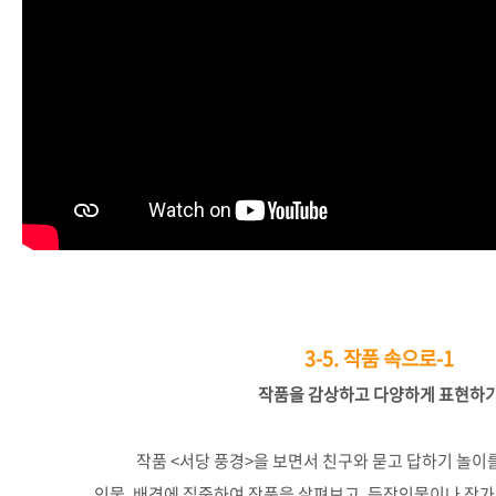
3-5.
작품 속으로-1
작품을
감상하고
다양하게
표현하
작품
<
서당
풍경
>
을
보면서
친구와
묻고
답하기
놀이
인물
,
배경에
집중하여
작품을
살펴보고
,
등장인물이나
작가