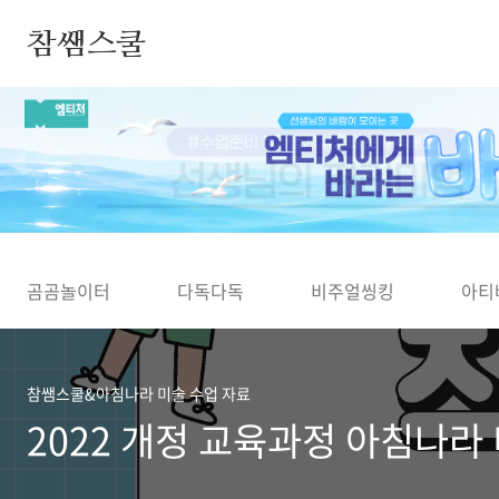
본문 바로가기
참쌤스쿨
◀
곰곰놀이터
다독다독
비주얼씽킹
아티
참쌤스쿨&아침나라 미술 수업 자료
2022 개정 교육과정 아침나라