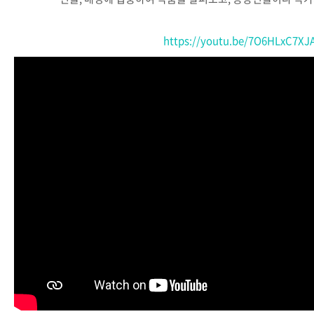
https://youtu.be/7O6HLxC7XJ