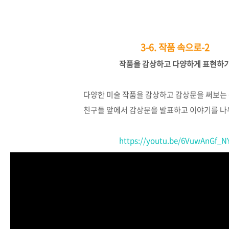
3-6.
작품 속으로-2
작품을
감상하고
다양하게
표현하
다양한
미술
작품을
감상하고
감상문을
써보는
친구들
앞에서
감상문을
발표하고
이야기를
나
https://youtu.be/6VuwAnGf_N