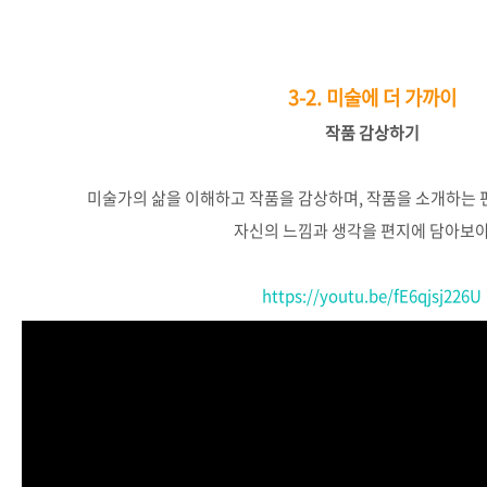
3-2.
미술에 더 가까이
작품
감상하기
미술가의
삶을
이해하고
작품을
감상하며
,
작품을
소개하는
자신의
느낌과
생각을
편지에
담아보
https://youtu.be/fE6qjsj226U