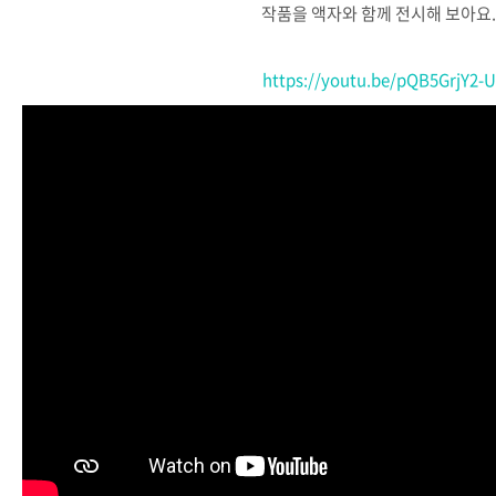
작품을
액자와
함께
전시해
보아요
https://youtu.be/pQB5GrjY2-U