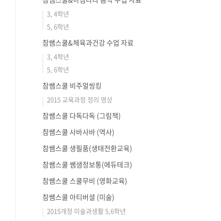
3, 4학년
5, 6학년
참쌤스쿨&체육과건강 수업 자료
3, 4학년
5, 6학년
참쌤스쿨 비주얼씽킹
2015 교육과정 정리 영상
참쌤스쿨 다독다독 (그림책)
참쌤스쿨 사바사바 (역사)
참쌤스쿨 생필품(생태전환교육)
참쌤스쿨 쌤샘정보통(에듀테크)
참쌤스쿨 스쿨무비 (영화교육)
참쌤스쿨 아티버셜 (미술)
2015개정 미술과생활 5,6학년