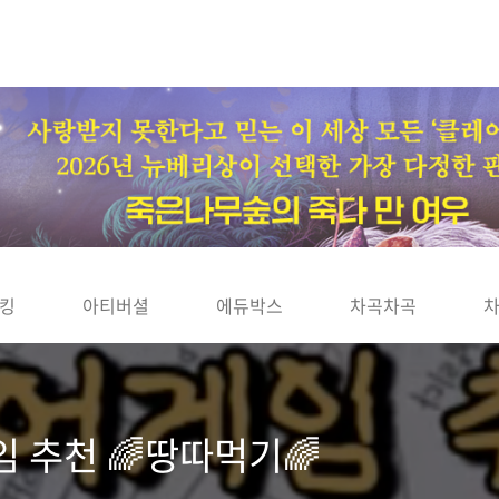
킹
아티버셜
에듀박스
차곡차곡
 추천 🌈땅따먹기🌈