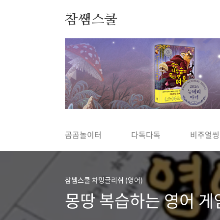
본문 바로가기
참쌤스쿨
◀
곰곰놀이터
다독다독
비주얼씽
참쌤스쿨 차밍글리쉬 (영어)
몽땅 복습하는 영어 게임