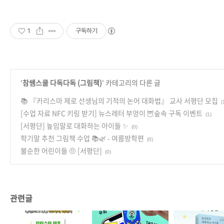
1
구독하기
'
참쌤스쿨 다독다독 (그림책)
' 카테고리의 다른 글
📚 『카리스마 제로 선생님의 기적의 논어 대화법』 교사 서평단 모집
(
[수업 자료 NFC 키링 받기] 뉴스레터 부엉이 🦉숲속 구독 이벤트
(1)
[서평단] 높임말로 대화하는 아이들 ✨
(0)
학기말 추천 그림책 수업 📚🌿 - 여름방학편
(0)
불순한 어린이들 🤨 [서평단]
(0)
관련글