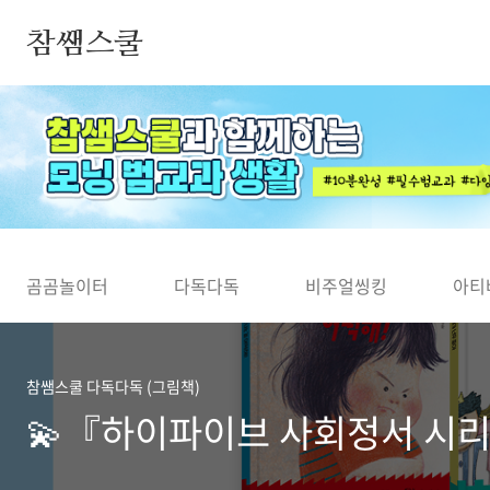
본문 바로가기
참쌤스쿨
◀
곰곰놀이터
다독다독
비주얼씽킹
아티
참쌤스쿨 다독다독 (그림책)
💫『하이파이브 사회정서 시