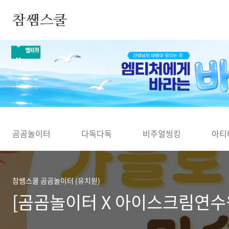
본문 바로가기
참쌤스쿨
◀
곰곰놀이터
다독다독
비주얼씽킹
아티
참쌤스쿨 곰곰놀이터 (유치원)
[곰곰놀이터 X 아이스크림연수