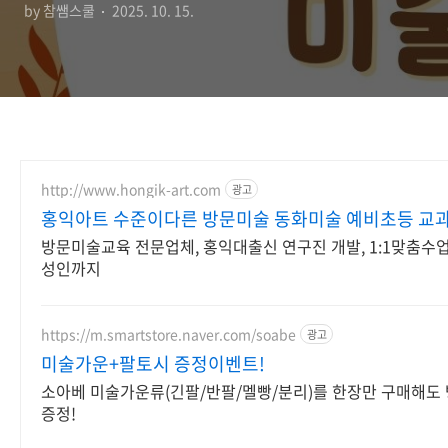
by 참쌤스쿨
2025. 10. 15.
http://www.hongik-art.com
광고
홍익아트 수준이다른 방문미술 동화미술 예비초등 교
방문미술교육 전문업체, 홍익대출신 연구진 개발, 1:1맞춤수업
성인까지
https://m.smartstore.naver.com/soabe
광고
미술가운+팔토시 증정이벤트!
소아베 미술가운류(긴팔/반팔/멜빵/분리)를 한장만 구매해도
증정!