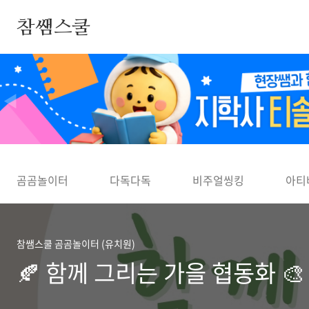
본문 바로가기
참쌤스쿨
◀
곰곰놀이터
다독다독
비주얼씽킹
아티
참쌤스쿨 곰곰놀이터 (유치원)
🍂 함께 그리는 가을 협동화 🎨