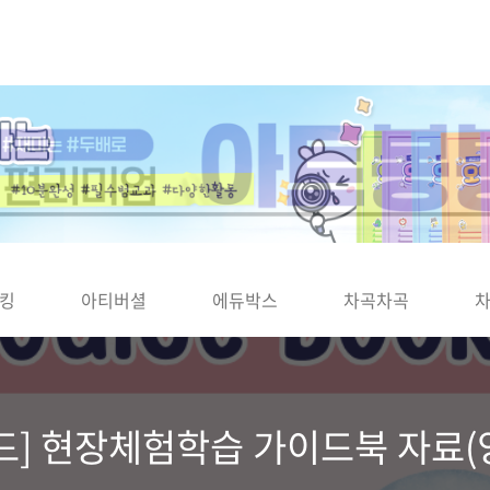
킹
아티버셜
에듀박스
차곡차곡
랜드] 현장체험학습 가이드북 자료(