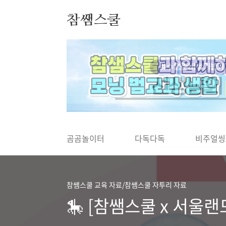
본문 바로가기
참쌤스쿨
◀
곰곰놀이터
다독다독
비주얼씽
참쌤스쿨 교육 자료/참쌤스쿨 자투리 자료
🎠 [참쌤스쿨 x 서울