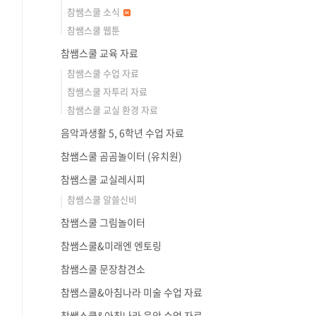
참쌤스쿨 소식
참쌤스쿨 웹툰
참쌤스쿨 교육 자료
참쌤스쿨 수업 자료
참쌤스쿨 자투리 자료
참쌤스쿨 교실 환경 자료
음악과생활 5, 6학년 수업 자료
참쌤스쿨 곰곰놀이터 (유치원)
참쌤스쿨 교실레시피
참쌤스쿨 알쓸신비
참쌤스쿨 그림놀이터
참쌤스쿨&미래엔 엔토링
참쌤스쿨 문장참견소
참쌤스쿨&아침나라 미술 수업 자료
참쌤스쿨&아침나라 음악 수업 자료