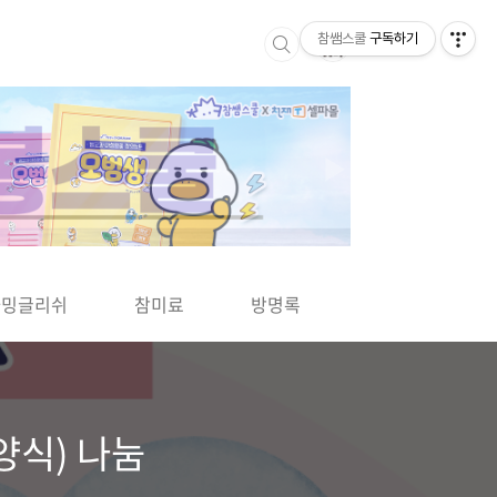
참쌤스쿨
구독하기
▶
차밍글리쉬
참미료
방명록
사바사바
양식) 나눔