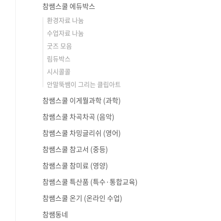
참쌤스쿨 에듀박스
환경자료 나눔
수업자료 나눔
굿즈 모음
림듀박스
시시콜콜
안말뚝쌤이 그리는 클립아트
참쌤스쿨 이게뭘과학 (과학)
참쌤스쿨 차곡차곡 (음악)
참쌤스쿨 차밍글리쉬 (영어)
참쌤스쿨 참고서 (중등)
참쌤스쿨 참미료 (영양)
참쌤스쿨 특산품 (특수·통합교육)
참쌤스쿨 온기 (온라인 수업)
참쌤동네