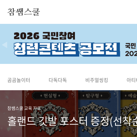
본문 바로가기
참쌤스쿨
◀
곰곰놀이터
다독다독
비주얼씽킹
아티
참쌤스쿨 교육 자료
홀랜드 깃발 포스터 증정(선착