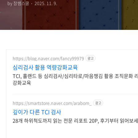
by 참쌤스쿨
2025. 11. 9.
https://blog.naver.com/fancy99979
광고
심리검사 활용 역량강화교육
TCI, 홀랜드 등 심리검사/심리타로/마음챙김 활용 조직문화
강화교육
https://smartstore.naver.com/arabom_
광고
깊이가 다른 TCI 검사
28개 하위척도까지 읽는 전문 리포트 20P, 후기부터 읽어보