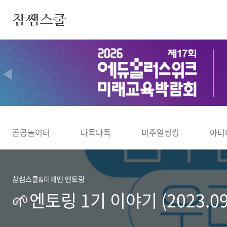
본문 바로가기
참쌤스쿨
◀
곰곰놀이터
다독다독
비주얼씽킹
아티
참쌤스쿨&미래엔 엔토링
🌱엔토링 1기 이야기 (2023.09