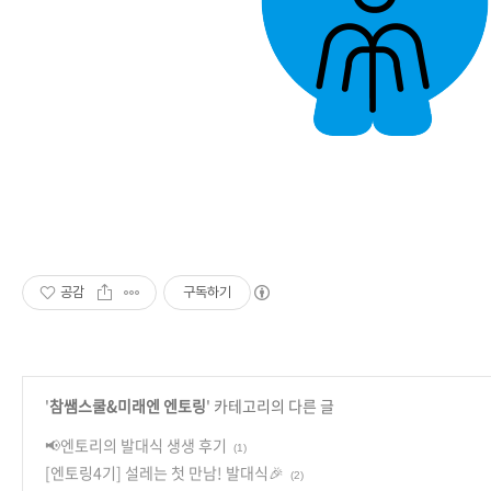
공감
구독하기
'
참쌤스쿨&미래엔 엔토링
' 카테고리의 다른 글
📢엔토리의 발대식 생생 후기
(1)
[엔토링4기] 설레는 첫 만남! 발대식🎉
(2)