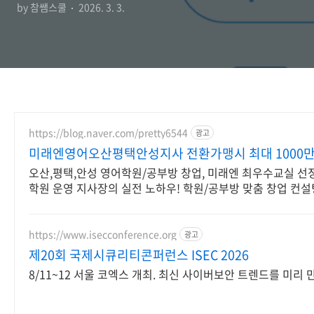
by 참쌤스쿨
2026. 3. 3.
https://blog.naver.com/pretty6544
광고
미래엔영어오산평택안성지사 전환가맹시 최대 1000
오산,평택,안성 영어학원/공부방 창업, 미래엔 최우수교실 선정
학원 운영 지사장의 실전 노하우! 학원/공부방 맞춤 창업 컨설
https://www.isecconference.org
광고
제20회 국제시큐리티콘퍼런스 ISEC 2026
8/11~12 서울 코엑스 개최. 최신 사이버보안 트렌드를 미리