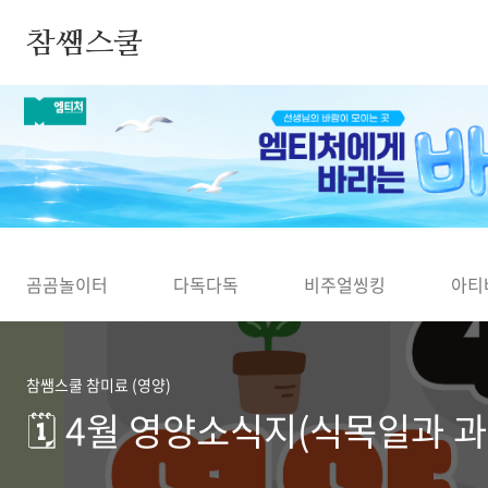
본문 바로가기
참쌤스쿨
◀
곰곰놀이터
다독다독
비주얼씽킹
아티
참쌤스쿨 참미료 (영양)
🗓️ 4월 영양소식지(식목일과 과