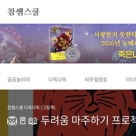
본문 바로가기
참쌤스쿨
◀
곰곰놀이터
다독다독
비주얼씽킹
아티
참쌤스쿨 다독다독 (그림책)
🦁🚪📖 두려움 마주하기 프로젝트