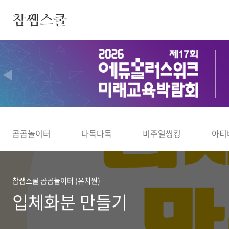
본문 바로가기
참쌤스쿨
◀
곰곰놀이터
다독다독
비주얼씽킹
아티
참쌤스쿨 곰곰놀이터 (유치원)
입체화분 만들기