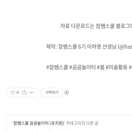
자료 다운로드는 참쌤스쿨 블로그
제작: 참쌤스쿨 6기 이하영 선생님 (@has
#참쌤스쿨 #곰곰놀이터 #봄 #미술활동 
4
구독하기
'
참쌤스쿨 곰곰놀이터 (유치원)
' 카테고리의 다른 글