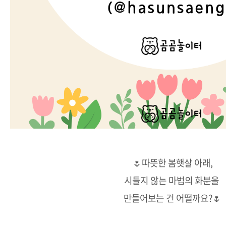
🌷따뜻한 봄햇살 아래,
시들지 않는 마법의 화분을
만들어보는 건 어떨까요?🌷