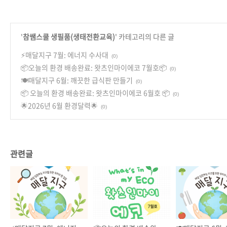
'
참쌤스쿨 생필품(생태전환교육)
' 카테고리의 다른 글
⚡️매달지구 7월: 에너지 수사대
(0)
📦오늘의 환경 배송완료: 왓츠인마이에코 7월호📦
(0)
🍽️매달지구 6월: 깨끗한 급식판 만들기
(0)
📦 오늘의 환경 배송완료: 왓츠인마이에코 6월호 📦
(0)
🌟2026년 6월 환경달력🌟
(0)
관련글