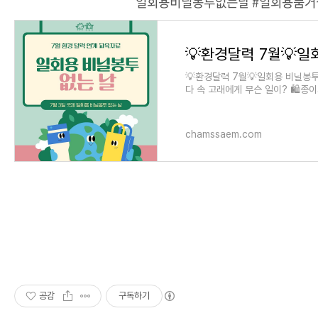
일회용비닐봉투없는날 #일회용품거
💡환경달력 7월💡일회용 비닐봉투 
다 속 고래에게 무슨 일이? 🛍종이
👨🏻‍🦳비닐봉투 개발자와 인
chamssaem.com
공감
구독하기