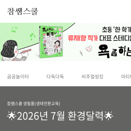
본문 바로가기
참쌤스쿨
◀
곰곰놀이터
다독다독
비주얼씽킹
아티
참쌤스쿨 생필품(생태전환교육)
🌟2026년 7월 환경달력🌟