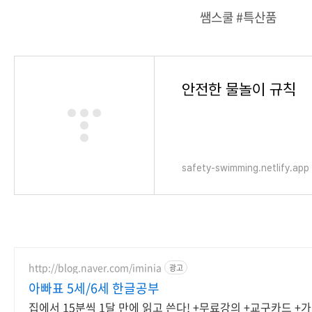
쌤스쿨 #특산품
안전한 물놀이 규칙
safety-swimming.netlify.app
http://blog.naver.com/iminia
광고
아빠표 5세/6세 한글공부
집에서 15분씩 1달 만에 읽고 쓴다! +무료강의 +교구카드 +