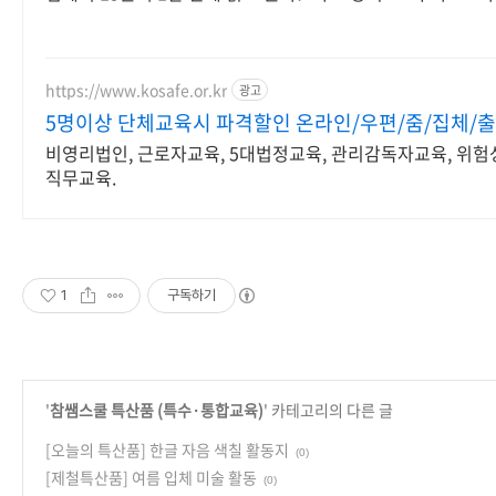
https://www.kosafe.or.kr
광고
5명이상 단체교육시 파격할인 온라인/우편/줌/집체/
비영리법인, 근로자교육, 5대법정교육, 관리감독자교육, 위험
직무교육.
1
구독하기
'
참쌤스쿨 특산품 (특수·통합교육)
' 카테고리의 다른 글
[오늘의 특산품] 한글 자음 색칠 활동지
(0)
[제철특산품] 여름 입체 미술 활동
(0)