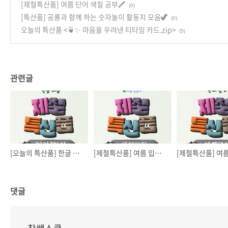
[제철특산품] 여름 단어 색칠 공부🖍️
(0)
[특산품] 공룡과 함께 하는 숫자놀이 활동지 모음🦖
(0)
오늘의 특산품 <🍵✨ 마음을 우려낸 티타임 카드.zip>
(5)
관련글
[오늘의 특산품] 한글 자음 색칠 활동지
[제철특산품] 여름 입체 미술 활동
댓글