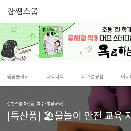
본문 바로가기
참쌤스쿨
◀
곰곰놀이터
다독다독
비주얼씽킹
아티
참쌤스쿨 특산품 (특수·통합교육)
[특산품] 🏖️물놀이 안전 교육 자료 