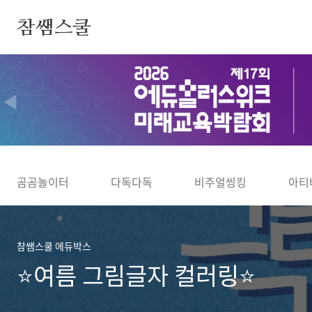
본문 바로가기
참쌤스쿨
◀
곰곰놀이터
다독다독
비주얼씽킹
아티
참쌤스쿨 에듀박스
⭐여름 그림글자 컬러링⭐