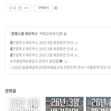
2
구독하기
'
참쌤스쿨 에듀박스
' 카테고리의 다른 글
🖥️안말뚝 X 에듀박스 26년 4월 배경화면 안내
(0)
🖥️안말뚝 X 에듀박스 26년 3월 배경화면 안내
(1)
🖥️안말뚝 X 에듀박스 26년 2월 배경화면 안내
(1)
❄️겨울방학&졸업식 콘텐츠 총집합🎓
(1)
＜2025 늘봄예술학교X문화예술교육 전문인력 연수> 겨울방학 연수 신
관련글