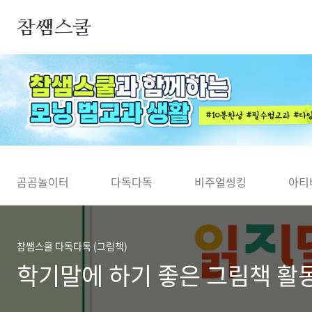
본문 바로가기
참쌤스쿨
◀
곰곰놀이터
다독다독
비주얼씽킹
아티
참쌤스쿨 다독다독 (그림책)
학기말에 하기 좋은 그림책 활동