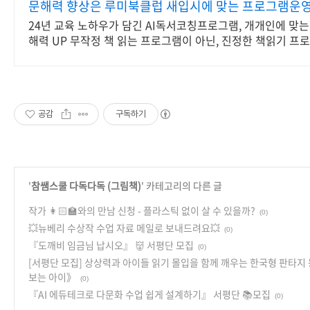
문해력 향상은 루미북클럽 새입시에 맞는 프로그램운영
24년 교육 노하우가 담긴 AI독서코칭프로그램, 개개인에 맞는
해력 UP 무작정 책 읽는 프로그램이 아닌, 진정한 책읽기 프
미북클럽!
공감
구독하기
'
참쌤스쿨 다독다독 (그림책)
' 카테고리의 다른 글
작가 👩🏻‍🏫와의 만남 신청 - 플라스틱 없이 살 수 있을까?
(0)
💥뉴베리 수상작 수업 자료 메일로 보내드려요💥
(0)
『도깨비 임금님 납시오』 👹 서평단 모집
(0)
[서평단 모집] 상상력과 아이들 읽기 몰입을 함께 깨우는 한국형 판타
보는 아이》
(0)
『AI 에듀테크로 다문화 수업 쉽게 설계하기』 서평단 📚모집
(0)