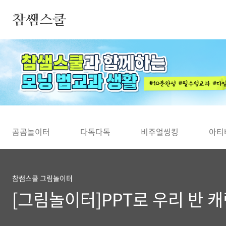
본문 바로가기
참쌤스쿨
◀
곰곰놀이터
다독다독
비주얼씽킹
아티
참쌤스쿨 그림놀이터
[그림놀이터]PPT로 우리 반 