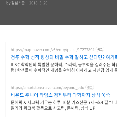
by 참쌤스쿨
2018. 3. 20.
https://map.naver.com/v5/entry/place/17277804
광고
청주 수학 성적 향상의 비밀 수학 잘하고 싶다면? 여기
ILS수학학원의 특별한 문해력, 수리력, 공부력을 길러주는 학
럼! 학생들이 수학적인 개념을 완벽히 이해하고 자신감 있게 
하는 커리큘럼!
https://smartstore.naver.com/beyond_edu
광고
비욘드 주니어 타임스 경제부터 과학까지 상식 쑥쑥
문해력 & 사고력 키우는 하루 10분 키즈신문 7세~초4 필수!
읽기와 워크북 활동으로 사고력, 문해력, 상식 UP