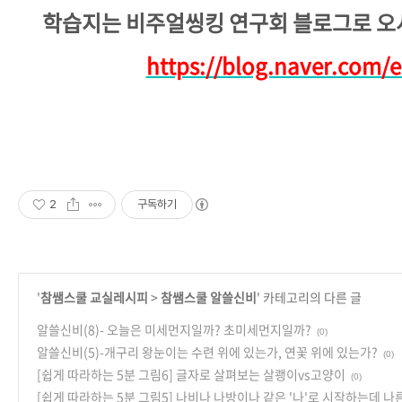
학습지는 비주얼씽킹 연구회 블로그로 오
https://blog.naver.com/e
2
구독하기
'
참쌤스쿨 교실레시피
>
참쌤스쿨 알쓸신비
' 카테고리의 다른 글
알쓸신비(8)- 오늘은 미세먼지일까? 초미세먼지일까?
(0)
알쓸신비(5)-개구리 왕눈이는 수련 위에 있는가, 연꽃 위에 있는가?
(0)
[쉽게 따라하는 5분 그림6] 글자로 살펴보는 살쾡이vs고양이
(0)
[쉽게 따라하는 5분 그림5] 나비나 나방이나 같은 '나'로 시작하는데 나