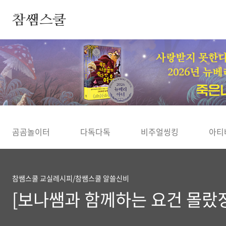
본문 바로가기
참쌤스쿨
◀
곰곰놀이터
다독다독
비주얼씽킹
아티
참쌤스쿨 교실레시피/참쌤스쿨 알쓸신비
[보나쌤과 함께하는 요건 몰랐징