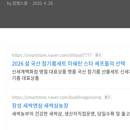
by 참쌤스쿨
2020. 4. 28.
https://smartstore.naver.com/shfood7777
광고
2026 설 국산 참기름세트 미쉐린 스타 셰프들의 선택
신세계백화점 명절 대표상품 명품 국산 참기름 선물세트 신세
기름 대표상품
https://smartstore.naver.com/buddingginseng
광고
장성 새싹앤삼 새싹삼농장
새싹농부의 건강한 새싹삼, 생산자직접운영, 당일수확 및 출고