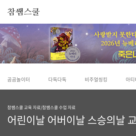
본문 바로가기
참쌤스쿨
◀
곰곰놀이터
다독다독
비주얼씽킹
아티
참쌤스쿨 교육 자료/참쌤스쿨 수업 자료
어린이날 어버이날 스승의날 