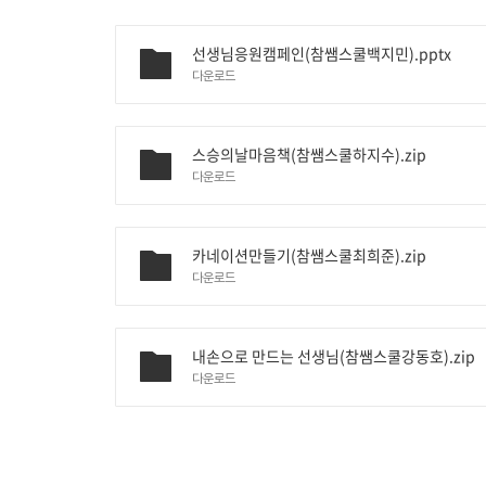
선생님응원캠페인(참쌤스쿨백지민).pptx
다운로드
스승의날마음책(참쌤스쿨하지수).zip
다운로드
카네이션만들기(참쌤스쿨최희준).zip
다운로드
내손으로 만드는 선생님(참쌤스쿨강동호).zip
다운로드