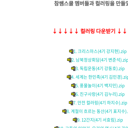
참쌤스쿨 멤버들과 컬러링을 만들
↓
↓
↓
↓
↓
컬러링 다운받기
↓
↓
1. 크리스마스(4기 강지현).zip
2. 남북정상회담(4기 변준석).zi
3. 독립운동(4기 강동호).zip
4. 세계는 한민족(4기 김민경).zi
5. 풍물놀이(4기 백지민).zip
6. 친구사랑(4기 김누리).zip
7. 안전 컬러링(4기 하지수).zip
8. 계절이 흐르는 동산(4기 표지수).
9. 12간지(4기 서효림).zip