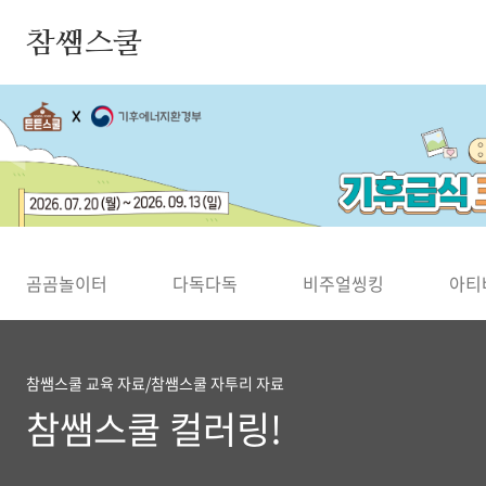
본문 바로가기
참쌤스쿨
◀
곰곰놀이터
다독다독
비주얼씽킹
아티
참쌤스쿨 교육 자료/참쌤스쿨 자투리 자료
참쌤스쿨 컬러링!