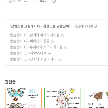
3
구독하기
'
참쌤스쿨 교실레시피
>
참쌤스쿨 알쓸신비
' 카테고리의 다른 글
알쓸신비(43)-삶기와 찌기의 차이점
(0)
알쓸신비(42)-비타민의 종류
(1)
알쓸신비(40)-두꺼비와 개구리 차이점
(0)
알쓸신비(39)-데로VS대로
(0)
알쓸신비(38)-단소와 소금의 차이
(0)
관련글