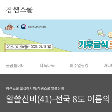
본문 바로가기
참쌤스쿨
◀
곰곰놀이터
다독다독
비주얼씽킹
아티
참쌤스쿨 교실레시피/참쌤스쿨 알쓸신비
알쓸신비(41)-전국 8도 이름의