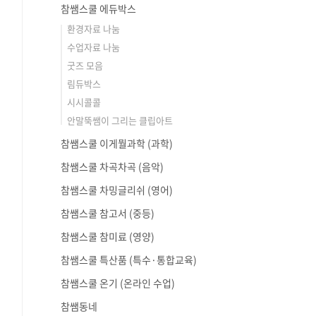
참쌤스쿨 에듀박스
환경자료 나눔
수업자료 나눔
굿즈 모음
림듀박스
시시콜콜
안말뚝쌤이 그리는 클립아트
참쌤스쿨 이게뭘과학 (과학)
참쌤스쿨 차곡차곡 (음악)
참쌤스쿨 차밍글리쉬 (영어)
참쌤스쿨 참고서 (중등)
참쌤스쿨 참미료 (영양)
참쌤스쿨 특산품 (특수·통합교육)
참쌤스쿨 온기 (온라인 수업)
참쌤동네