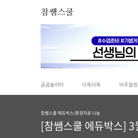
본문 바로가기
참쌤스쿨
◀
곰곰놀이터
다독다독
비주얼씽
참쌤스쿨 에듀박스/환경자료 나눔
[참쌤스쿨 에듀박스] 