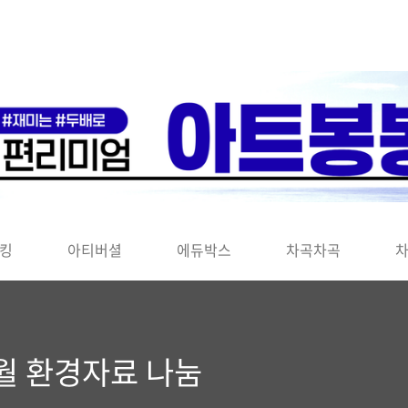
킹
아티버셜
에듀박스
차곡차곡
3월 환경자료 나눔