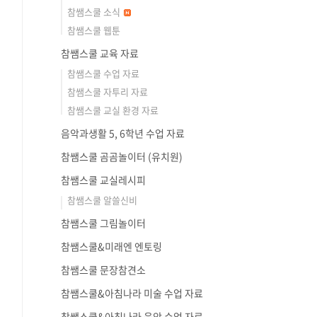
참쌤스쿨 소식
참쌤스쿨 웹툰
참쌤스쿨 교육 자료
참쌤스쿨 수업 자료
참쌤스쿨 자투리 자료
참쌤스쿨 교실 환경 자료
음악과생활 5, 6학년 수업 자료
참쌤스쿨 곰곰놀이터 (유치원)
참쌤스쿨 교실레시피
참쌤스쿨 알쓸신비
참쌤스쿨 그림놀이터
참쌤스쿨&미래엔 엔토링
참쌤스쿨 문장참견소
참쌤스쿨&아침나라 미술 수업 자료
참쌤스쿨&아침나라 음악 수업 자료