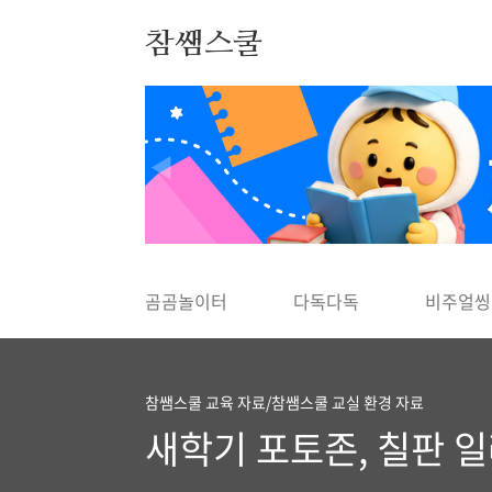
본문 바로가기
참쌤스쿨
◀
곰곰놀이터
다독다독
비주얼씽
참쌤스쿨 교육 자료/참쌤스쿨 교실 환경 자료
새학기 포토존, 칠판 