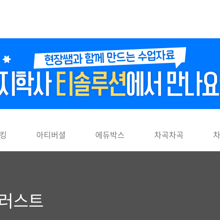
킹
아티버셜
에듀박스
차곡차곡
일러스트