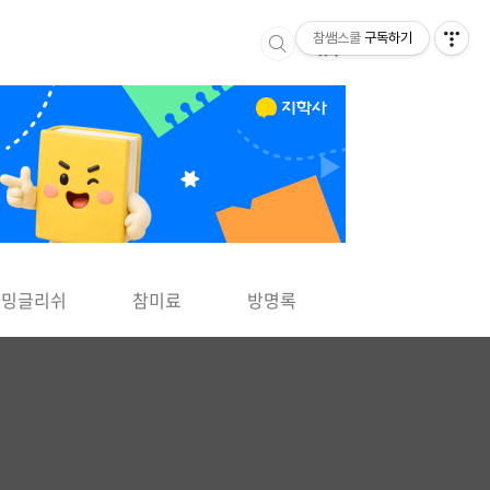
참쌤스쿨
구독하기
▶
차밍글리쉬
참미료
방명록
사바사바