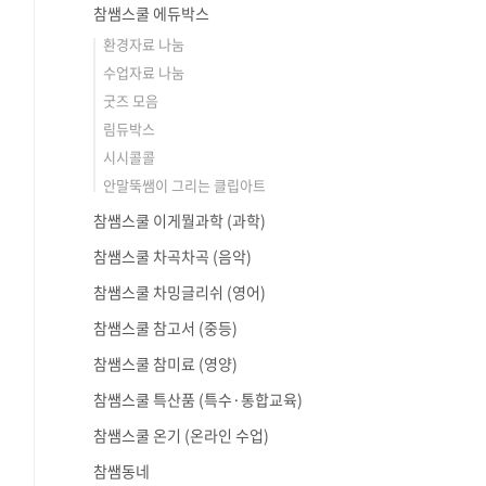
참쌤스쿨 에듀박스
환경자료 나눔
수업자료 나눔
굿즈 모음
림듀박스
시시콜콜
안말뚝쌤이 그리는 클립아트
참쌤스쿨 이게뭘과학 (과학)
참쌤스쿨 차곡차곡 (음악)
참쌤스쿨 차밍글리쉬 (영어)
참쌤스쿨 참고서 (중등)
참쌤스쿨 참미료 (영양)
참쌤스쿨 특산품 (특수·통합교육)
참쌤스쿨 온기 (온라인 수업)
참쌤동네