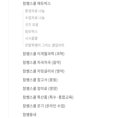
참쌤스쿨 에듀박스
환경자료 나눔
수업자료 나눔
굿즈 모음
림듀박스
시시콜콜
안말뚝쌤이 그리는 클립아트
참쌤스쿨 이게뭘과학 (과학)
참쌤스쿨 차곡차곡 (음악)
참쌤스쿨 차밍글리쉬 (영어)
참쌤스쿨 참고서 (중등)
참쌤스쿨 참미료 (영양)
참쌤스쿨 특산품 (특수·통합교육)
참쌤스쿨 온기 (온라인 수업)
참쌤동네