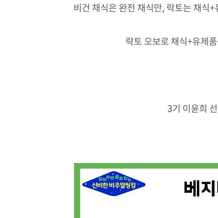
비건 채식은 완전 채식만,
락토는 채식+
락토 오보로 채식+유제품
3기 이윤희 