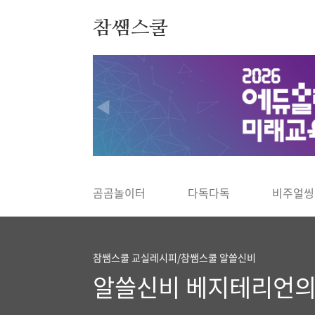
본문 바로가기
참쌤스쿨
◀
곰곰놀이터
다독다독
비주얼씽
참쌤스쿨 교실레시피/참쌤스쿨 알쓸신비
알쓸신비 베지테리언의