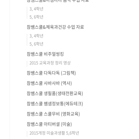
3, 4학년
5, 6학년
참쌤스쿨&체육과건강 수업 자료
3, 4학년
5, 6학년
참쌤스쿨 비주얼씽킹
2015 교육과정 정리 영상
참쌤스쿨 다독다독 (그림책)
참쌤스쿨 사바사바 (역사)
참쌤스쿨 생필품(생태전환교육)
참쌤스쿨 쌤샘정보통(에듀테크)
참쌤스쿨 스쿨무비 (영화교육)
참쌤스쿨 아티버셜 (미술)
2015개정 미술과생활 5,6학년