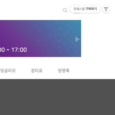
참쌤스쿨
구독하기
▶
차밍글리쉬
참미료
방명록
사바사바