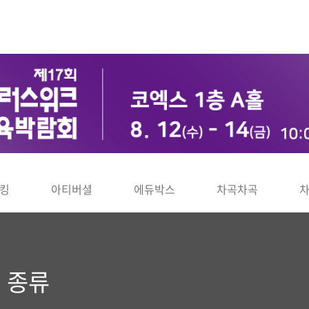
킹
아티버셜
에듀박스
차곡차곡
 종류