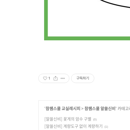
1
구독하기
'
참쌤스쿨 교실레시피
>
참쌤스쿨 알쓸신비
' 카테고
[알쓸신비] 꽃게의 암수 구별
(0)
[알쓸신비] 계량도구 없이 계량하기
(1)