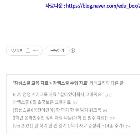
자료다운 :
https://blog.naver.com/edu_box/
29
구독하기
'
참쌤스쿨 교육 자료
>
참쌤스쿨 수업 자료
' 카테고리의 다른 글
6.25 전쟁 계기교육 자료 "살아있어줘서 고마워요"
(12)
참쌤스쿨 6월 호국보훈 교육자료
(9)
[참쌤스쿨X웅진어린이] 한 학기 한 권 읽기 워크북
(4)
3학년 온라인수업 정리 자료 나눔(개학 전 필수 자료!)
(39)
[ver.2021] 한 학기 한 권 읽기 1학기 자료 총정리(+14종 추가)
(5)