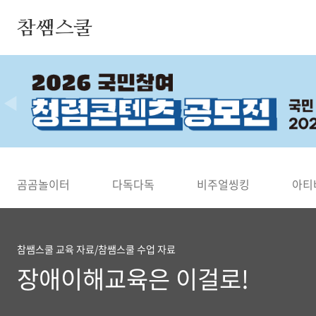
본문 바로가기
참쌤스쿨
◀
곰곰놀이터
다독다독
비주얼씽킹
아티
참쌤스쿨 교육 자료/참쌤스쿨 수업 자료
장애이해교육은 이걸로!