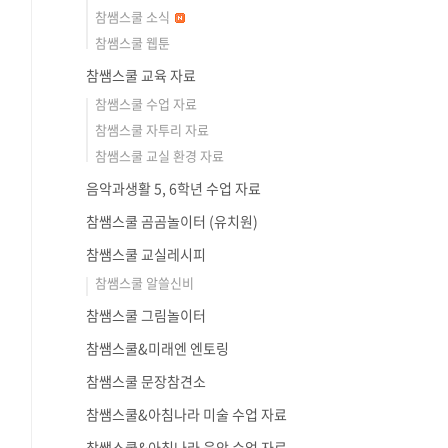
참쌤스쿨 소식
참쌤스쿨 웹툰
참쌤스쿨 교육 자료
참쌤스쿨 수업 자료
참쌤스쿨 자투리 자료
참쌤스쿨 교실 환경 자료
음악과생활 5, 6학년 수업 자료
참쌤스쿨 곰곰놀이터 (유치원)
참쌤스쿨 교실레시피
참쌤스쿨 알쓸신비
참쌤스쿨 그림놀이터
참쌤스쿨&미래엔 엔토링
참쌤스쿨 문장참견소
참쌤스쿨&아침나라 미술 수업 자료
참쌤스쿨&아침나라 음악 수업 자료