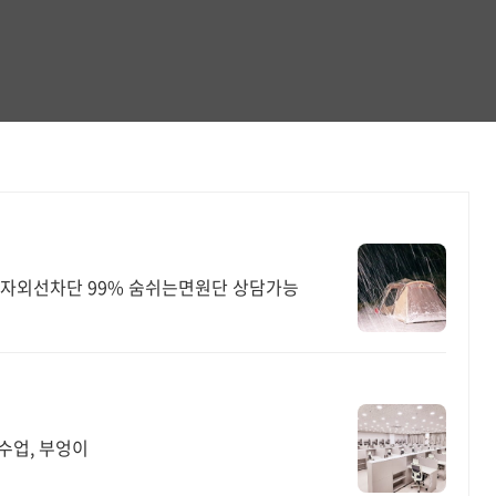
 자외선차단 99% 숨쉬는면원단 상담가능
수업, 부엉이