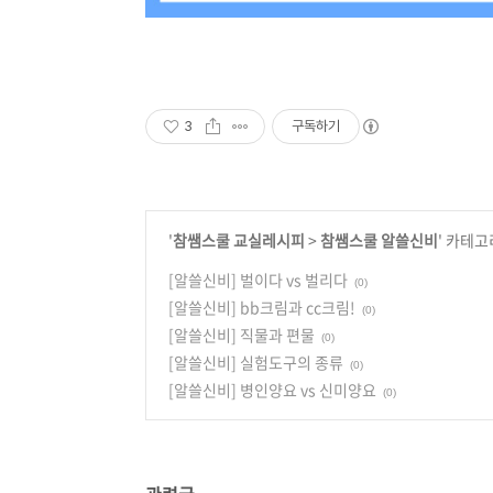
3
구독하기
'
참쌤스쿨 교실레시피
>
참쌤스쿨 알쓸신비
' 카테고
[알쓸신비] 벌이다 vs 벌리다
(0)
[알쓸신비] bb크림과 cc크림!
(0)
[알쓸신비] 직물과 편물
(0)
[알쓸신비] 실험도구의 종류
(0)
[알쓸신비] 병인양요 vs 신미양요
(0)