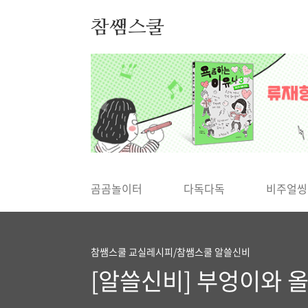
본문 바로가기
참쌤스쿨
◀
곰곰놀이터
다독다독
비주얼씽
참쌤스쿨 교실레시피/참쌤스쿨 알쓸신비
[알쓸신비] 부엉이와 