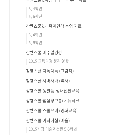
3, 4학년
5, 6학년
참쌤스쿨&체육과건강 수업 자료
3, 4학년
5, 6학년
참쌤스쿨 비주얼씽킹
2015 교육과정 정리 영상
참쌤스쿨 다독다독 (그림책)
참쌤스쿨 사바사바 (역사)
참쌤스쿨 생필품(생태전환교육)
참쌤스쿨 쌤샘정보통(에듀테크)
참쌤스쿨 스쿨무비 (영화교육)
참쌤스쿨 아티버셜 (미술)
2015개정 미술과생활 5,6학년