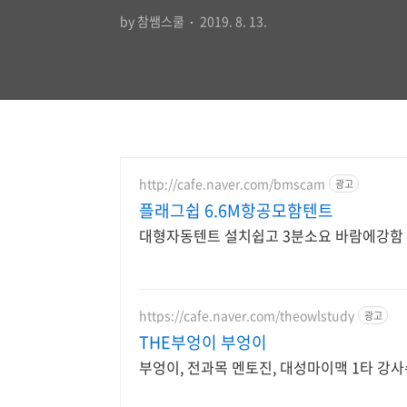
by 참쌤스쿨
2019. 8. 13.
http://cafe.naver.com/bmscam
광고
플래그쉽 6.6M항공모함텐트
대형자동텐트 설치쉽고 3분소요 바람에강함
https://cafe.naver.com/theowlstudy
광고
THE부엉이 부엉이
부엉이, 전과목 멘토진, 대성마이맥 1타 강사