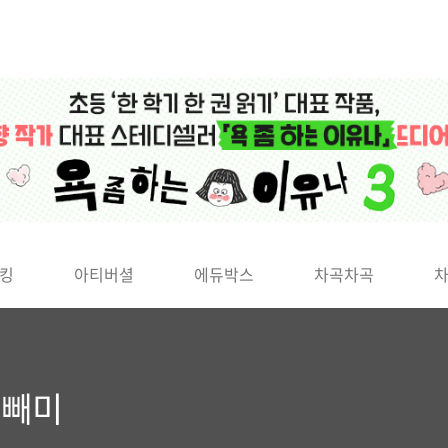
킹
아티버셜
에듀박스
차곡차곡
올빼미