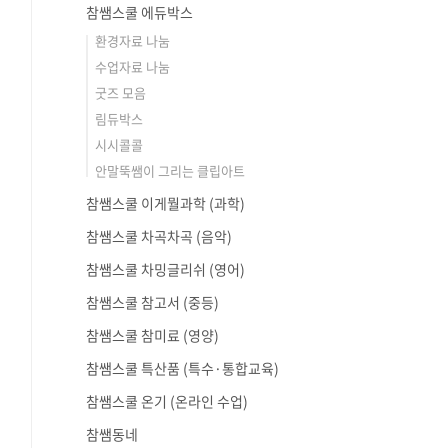
참쌤스쿨 에듀박스
환경자료 나눔
수업자료 나눔
굿즈 모음
림듀박스
시시콜콜
안말뚝쌤이 그리는 클립아트
참쌤스쿨 이게뭘과학 (과학)
참쌤스쿨 차곡차곡 (음악)
참쌤스쿨 차밍글리쉬 (영어)
참쌤스쿨 참고서 (중등)
참쌤스쿨 참미료 (영양)
참쌤스쿨 특산품 (특수·통합교육)
참쌤스쿨 온기 (온라인 수업)
참쌤동네