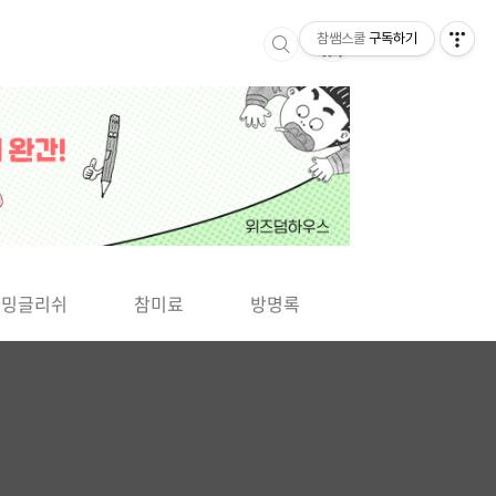
참쌤스쿨
구독하기
▶
차밍글리쉬
참미료
방명록
사바사바